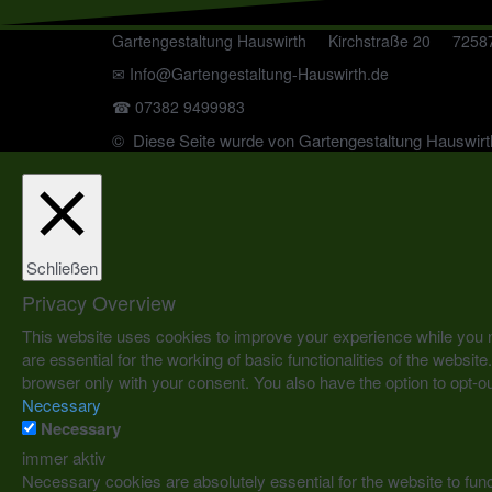
Gartengestaltung Hauswirth Kirchstraße 20 72587
✉ Info@Gartengestaltung-Hauswirth.de
☎ 07382 9499983
© Diese Seite wurde von Gartengestaltung Hauswirth
Schließen
Privacy Overview
This website uses cookies to improve your experience while you n
are essential for the working of basic functionalities of the webs
browser only with your consent. You also have the option to opt-o
Necessary
Necessary
immer aktiv
Necessary cookies are absolutely essential for the website to func