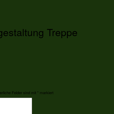
estaltung Treppe
erliche Felder sind mit
*
markiert