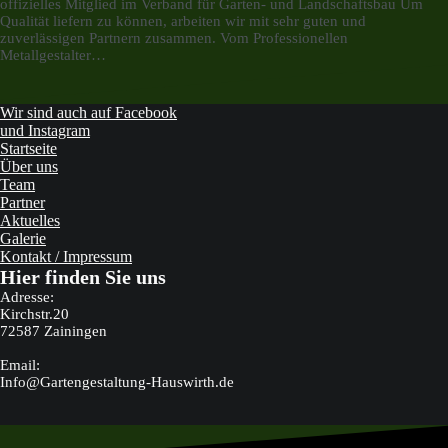
offizielles Mitglied im Verband für Garten- und Landschaftsbau Um
Qualität liefern zu können, arbeiten wir mit sehr guten und
zuverlässigen Partnern zusammen. Vom Professionellen
Metallgestalter…
Wir sind auch auf Facebook
und Instagram
Startseite
Über uns
Team
Partner
Aktuelles
Galerie
Kontakt / Impressum
Hier finden Sie uns
Adresse:
Kirchstr.20
72587 Zainingen
Email:
Info@Gartengestaltung-Hauswirth.de