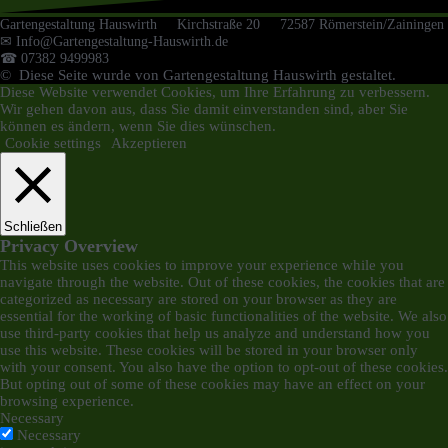
Gartengestaltung Hauswirth Kirchstraße 20 72587 Römerstein/Zainingen
✉ Info@Gartengestaltung-Hauswirth.de
☎ 07382 9499983
© Diese Seite wurde von Gartengestaltung Hauswirth gestaltet.
Diese Website verwendet Cookies, um Ihre Erfahrung zu verbessern.
Wir gehen davon aus, dass Sie damit einverstanden sind, aber Sie
können es ändern, wenn Sie dies wünschen.
Cookie settings
Akzeptieren
Schließen
Privacy Overview
This website uses cookies to improve your experience while you
navigate through the website. Out of these cookies, the cookies that are
categorized as necessary are stored on your browser as they are
essential for the working of basic functionalities of the website. We also
use third-party cookies that help us analyze and understand how you
use this website. These cookies will be stored in your browser only
with your consent. You also have the option to opt-out of these cookies.
But opting out of some of these cookies may have an effect on your
browsing experience.
Necessary
Necessary