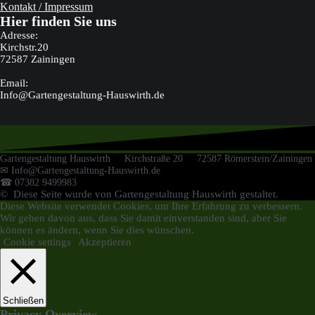
Kontakt / Impressum
Hier finden Sie uns
Adresse:
Kirchstr.20
72587 Zainingen
Email:
Info@Gartengestaltung-Hauswirth.de
Gartengestaltung Hauswirth Kirchstraße 20 72587 Römerstein/Zainingen
✉ Info@Gartengestaltung-Hauswirth.de
☎ 07382 9499983
© Diese Seite wurde von Gartengestaltung Hauswirth gestaltet.
Diese Website verwendet Cookies, um Ihre Erfahrung zu verbessern.
Wir gehen davon aus, dass Sie damit einverstanden sind, aber Sie
können es ändern, wenn Sie dies wünschen.
Cookie settings
Akzeptieren
Schließen
Privacy Overview