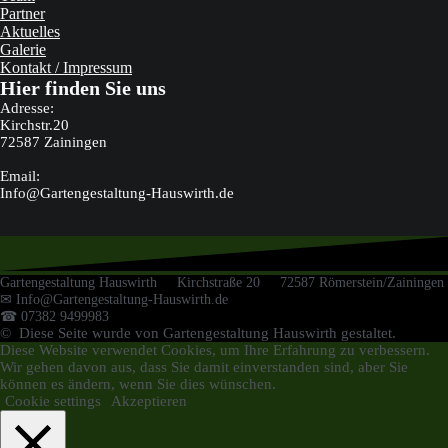
Partner
Aktuelles
Galerie
Kontakt / Impressum
Hier finden Sie uns
Adresse:
Kirchstr.20
72587 Zainingen
Email:
Info@Gartengestaltung-Hauswirth.de
Gartengestaltung Hauswirth Kirchstraße 20 72587 Römerstein/Zainingen
✉ Info@Gartengestaltung-Hauswirth.de
☎ 07382 9499983
© Diese Seite wurde von Gartengestaltung Hauswirth gestaltet.
Diese Website verwendet Cookies, um Ihre Erfahrung zu verbessern.
Wir gehen davon aus, dass Sie damit einverstanden sind, aber Sie
können es ändern, wenn Sie dies wünschen.
Cookie settings
Akzeptieren