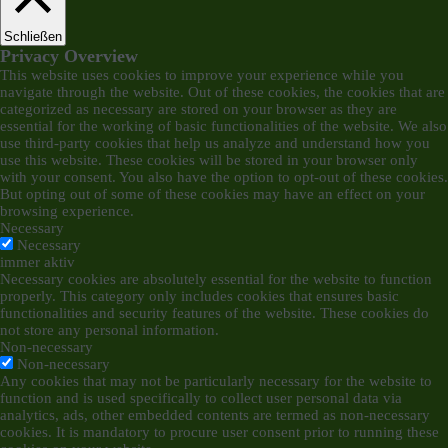
Schließen
Privacy Overview
This website uses cookies to improve your experience while you
navigate through the website. Out of these cookies, the cookies that are
categorized as necessary are stored on your browser as they are
essential for the working of basic functionalities of the website. We also
use third-party cookies that help us analyze and understand how you
use this website. These cookies will be stored in your browser only
with your consent. You also have the option to opt-out of these cookies.
But opting out of some of these cookies may have an effect on your
browsing experience.
Necessary
Necessary
immer aktiv
Necessary cookies are absolutely essential for the website to function
properly. This category only includes cookies that ensures basic
functionalities and security features of the website. These cookies do
not store any personal information.
Non-necessary
Non-necessary
Any cookies that may not be particularly necessary for the website to
function and is used specifically to collect user personal data via
analytics, ads, other embedded contents are termed as non-necessary
cookies. It is mandatory to procure user consent prior to running these