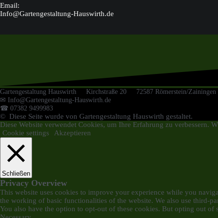
Email:
Info@Gartengestaltung-Hauswirth.de
Gartengestaltung Hauswirth Kirchstraße 20 72587 Römerstein/Zainingen
✉ Info@Gartengestaltung-Hauswirth.de
☎ 07382 9499983
© Diese Seite wurde von Gartengestaltung Hauswirth gestaltet.
Diese Website verwendet Cookies, um Ihre Erfahrung zu verbessern. Wi
Cookie settings
Akzeptieren
Schließen
Privacy Overview
This website uses cookies to improve your experience while you navigate
the working of basic functionalities of the website. We also use third-
You also have the option to opt-out of these cookies. But opting out o
Necessary