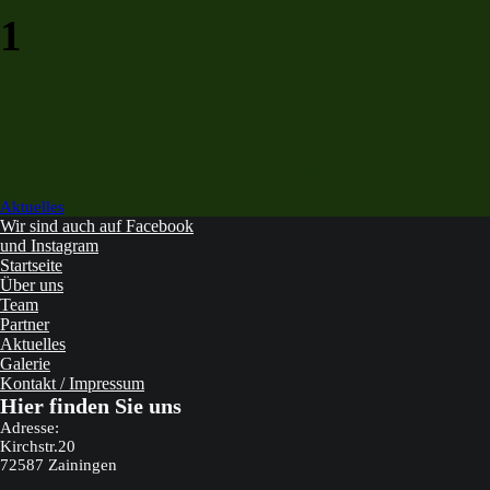
1
Beitragsnavigation
Aktuelles
Wir sind auch auf Facebook
und Instagram
Startseite
Über uns
Team
Partner
Aktuelles
Galerie
Kontakt / Impressum
Hier finden Sie uns
Adresse:
Kirchstr.20
72587 Zainingen