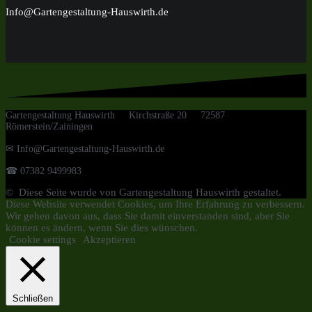
Info@Gartengestaltung-Hauswirth.de
Gartengestaltung Hauswirth Kirchstraße 20 72587
Römerstein/Zainingen
✉ Info@Gartengestaltung-Hauswirth.de
☎ 07382 9499983
© Diese Seite wurde von Gartengestaltung Hauswirth gestaltet.
Diese Website verwendet Cookies, um Ihre Erfahrung zu verbessern.
Wir gehen davon aus, dass Sie damit einverstanden sind, aber Sie
können es ändern, wenn Sie dies wünschen.
Cookie settings
Akzeptieren
Schließen