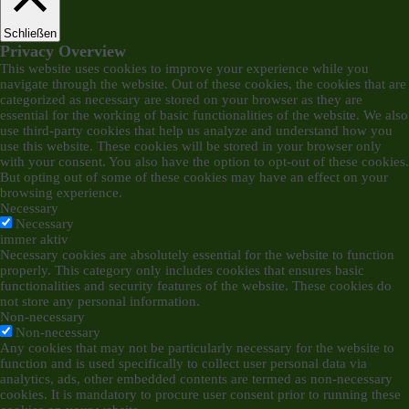
Schließen
Privacy Overview
This website uses cookies to improve your experience while you
navigate through the website. Out of these cookies, the cookies that are
categorized as necessary are stored on your browser as they are
essential for the working of basic functionalities of the website. We also
use third-party cookies that help us analyze and understand how you
use this website. These cookies will be stored in your browser only
with your consent. You also have the option to opt-out of these cookies.
But opting out of some of these cookies may have an effect on your
browsing experience.
Necessary
Necessary
immer aktiv
Necessary cookies are absolutely essential for the website to function
properly. This category only includes cookies that ensures basic
functionalities and security features of the website. These cookies do
not store any personal information.
Non-necessary
Non-necessary
Any cookies that may not be particularly necessary for the website to
function and is used specifically to collect user personal data via
analytics, ads, other embedded contents are termed as non-necessary
cookies. It is mandatory to procure user consent prior to running these