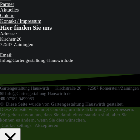
Partner
Aktuelles
Galerie
Kontakt / Impressum
Hier finden Sie uns
Adresse:
Kirchstr.20
72587 Zainingen
Email:
Info@Gartengestaltung-Hauswirth.de
Gartengestaltung Hauswirth Kirchstraße 20 72587 Römerstein/Zainingen
✉ Info@Gartengestaltung-Hauswirth.de
☎ 07382 9499983
© Diese Seite wurde von Gartengestaltung Hauswirth gestaltet.
Diese Website verwendet Cookies, um Ihre Erfahrung zu verbessern.
Wir gehen davon aus, dass Sie damit einverstanden sind, aber Sie
können es ändern, wenn Sie dies wünschen.
Cookie settings
Akzeptieren