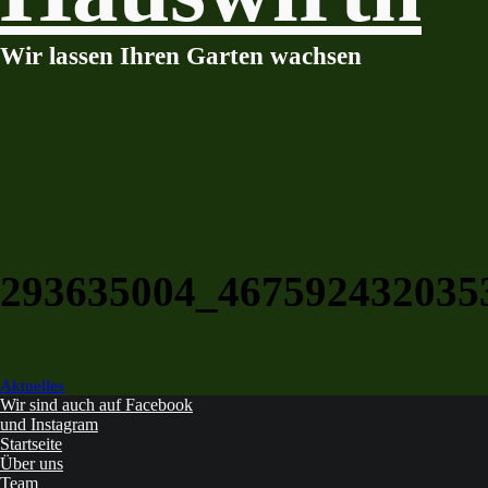
Wir lassen Ihren Garten wachsen
293635004_467592432035
Beitragsnavigation
Aktuelles
Wir sind auch auf Facebook
und Instagram
Startseite
Über uns
Team